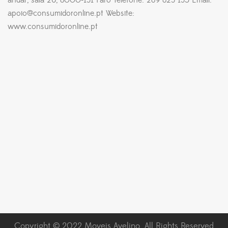
andar, sala 26, 8000-131 Faro Telefone: 289 823 135 Email:
apoio@consumidoronline.pt Website:
www.consumidoronline.pt
Copyright © 2022 Moveis Avelino. All Rights Reserved